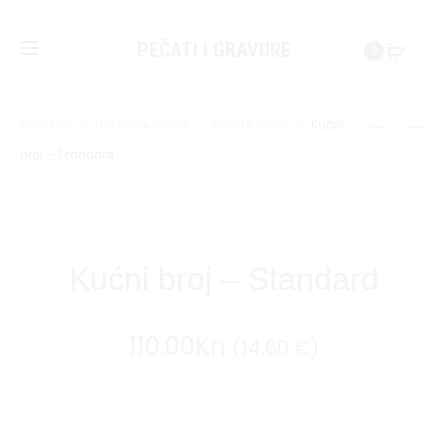
PEČATI I GRAVURE
0
KUĆNI
KUĆNI
Početna
Natpisne ploče
Kućni brojevi
Kućni
BROJ
BROJ
broj – Standard
Prod
–
–
GRAD
VINTAGE
navi
ZAGREB
Kućni broj – Standard
110.00
Kn
(14.60 €)