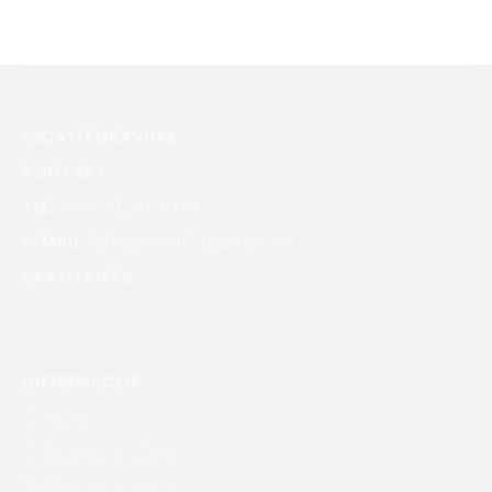
PEČATI I GRAVURE
KONTAKT
TEL:
+385 91 785 9243
E-MAIL:
info@pecati-gravure.net
PRATITE NAS
INFORMACIJE
O nama
Opći uvjeti prodaje
Politika privatnosti