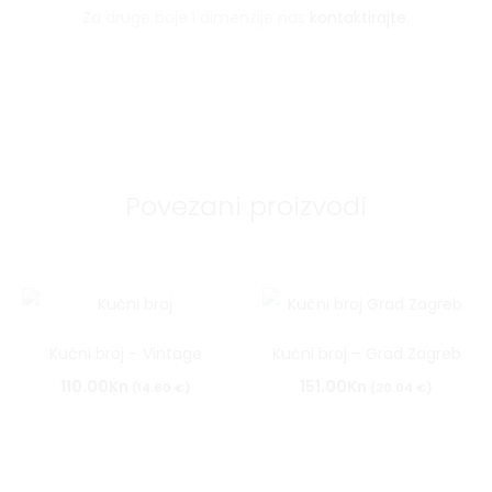
Za druge boje i dimenzije nas
kontaktirajte
.
Povezani proizvodi
Dodaj
Dodaj
Kućni broj – Vintage
Kućni broj – Grad Zagreb
u
u
110.00
Kn
151.00
Kn
(14.60 €)
(20.04 €)
listu
listu
želja
želja