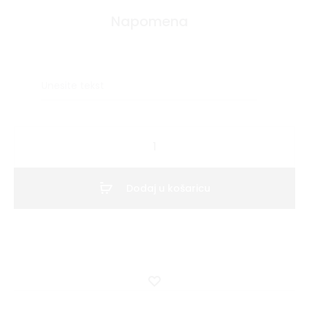
Napomena
Kućni
broj
-
Dodaj u košaricu
Standard
količina
Dodaj
u